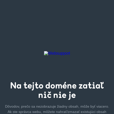
Na tejto
doméne zatiaľ
nič nie je
Dôvodov, prečo sa nezobrazuje žiadny obsah, môže byť
viacero.
Ak ste správca webu, môžete nahrať/zmazať
existujúci obsah